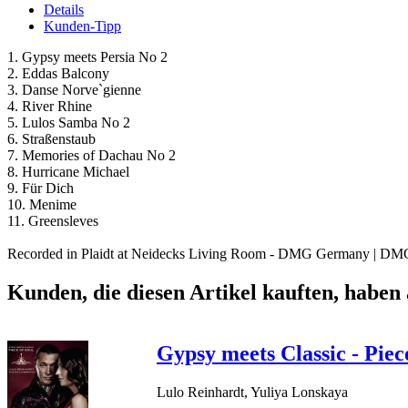
Details
Kunden-Tipp
1. Gypsy meets Persia No 2
2. Eddas Balcony
3. Danse Norve`gienne
4. River Rhine
5. Lulos Samba No 2
6. Straßenstaub
7. Memories of Dachau No 2
8. Hurricane Michael
9. Für Dich
10. Menime
11. Greensleves
Recorded in Plaidt at Neidecks Living Room - DMG Germany | DM
Kunden, die diesen Artikel kauften, haben 
Gypsy meets Classic - Piec
Lulo Reinhardt, Yuliya Lonskaya